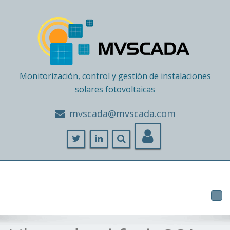
Monitorización, control y gestión de instalaciones
solares fotovoltaicas
moc.adacsvm@adacsvm
Tog