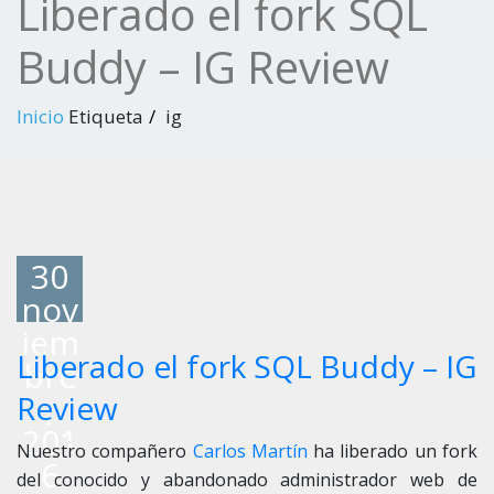
Liberado el fork SQL
Buddy – IG Review
Inicio
Etiqueta
ig
30
nov
iem
Liberado el fork SQL Buddy – IG
bre
,
Review
201
Nuestro compañero
Carlos Martín
ha liberado un fork
6
del conocido y abandonado administrador web de