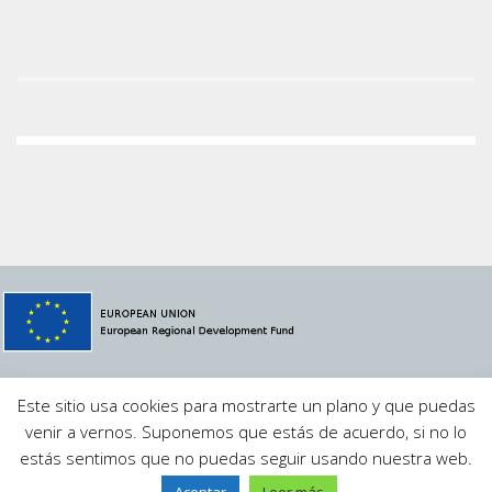
© 2021 Megavatio Proyectos S.L.
MVSCADA
·
Aviso Legal
·
Este sitio usa cookies para mostrarte un plano y que puedas
Política de Privacidad
·
Contacto
venir a vernos. Suponemos que estás de acuerdo, si no lo
estás sentimos que no puedas seguir usando nuestra web.