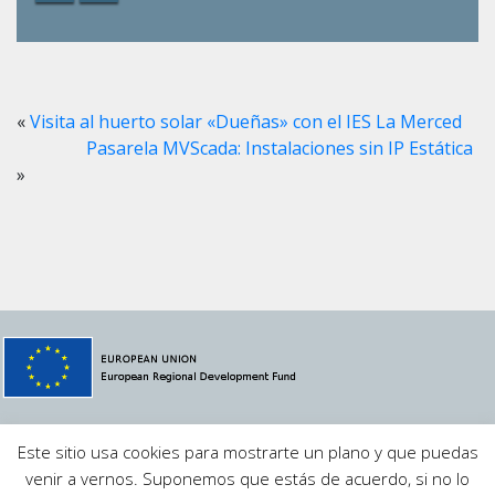
«
Visita al huerto solar «Dueñas» con el IES La Merced
Pasarela MVScada: Instalaciones sin IP Estática
»
© 2021 Megavatio Proyectos S.L.
MVSCADA
·
Aviso Legal
·
Este sitio usa cookies para mostrarte un plano y que puedas
Política de Privacidad
·
Contacto
venir a vernos. Suponemos que estás de acuerdo, si no lo