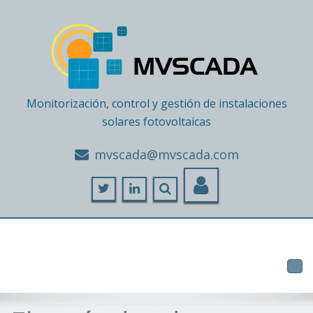
Monitorización, control y gestión de instalaciones
solares fotovoltaicas
moc.adacsvm@adacsvm
Tog