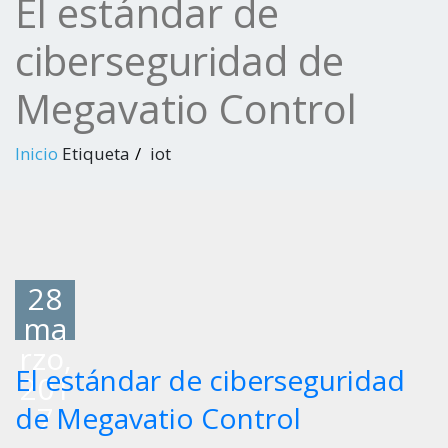
El estándar de
ciberseguridad de
Megavatio Control
Inicio
Etiqueta
iot
28
ma
rzo,
El estándar de ciberseguridad
201
7
de Megavatio Control