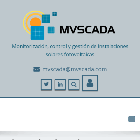
Monitorización, control y gestión de instalaciones
solares fotovoltaicas
moc.adacsvm@adacsvm
Tog