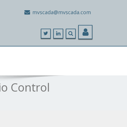
moc.adacsvm@adacsvm
io Control