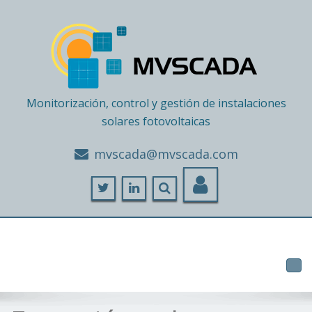
Monitorización, control y gestión de instalaciones
solares fotovoltaicas
moc.adacsvm@adacsvm
Tog