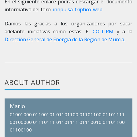
En el siguiente enlace podrás descargar el documento
informativo del foro:
innpulsa-triptico-web
Damos las gracias a los organizadores por sacar
adelante iniciativas como estas: El
COITIRM
y a la
Dirección General de Energía de la Región de Murcia
.
ABOUT AUTHOR
Mario
01001000 01100101 01101100 01101100 01101111
00100000 01110111 01101111 01110010 01101100
01100100