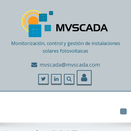
Monitorización, control y gestión de instalaciones
solares fotovoltaicas
moc.adacsvm@adacsvm
Tog