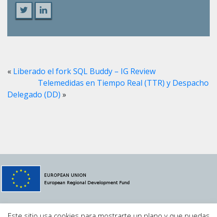
«
Liberado el fork SQL Buddy – IG Review
Telemedidas en Tiempo Real (TTR) y Despacho
Delegado (DD)
»
© 2021 Megavatio Proyectos S.L.
MVSCADA
·
Aviso Legal
·
Este sitio usa cookies para mostrarte un plano y que puedas