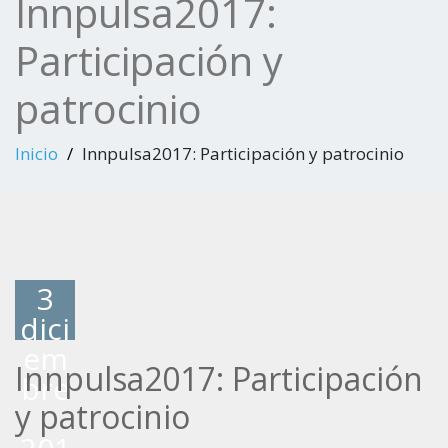
Innpulsa2017:
Participación y
patrocinio
Inicio
Innpulsa2017: Participación y patrocinio
3
dici
em
Innpulsa2017: Participación
bre
y patrocinio
,