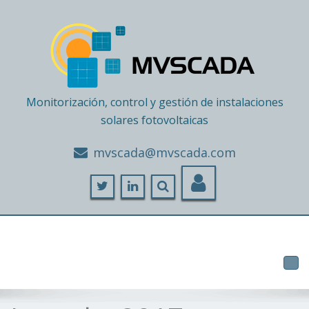
Monitorización, control y gestión de instalaciones
solares fotovoltaicas
moc.adacsvm@adacsvm
Tog