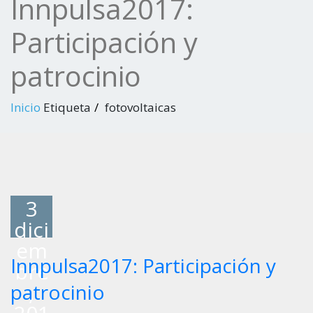
Innpulsa2017:
Participación y
patrocinio
Inicio
Etiqueta
fotovoltaicas
3
dici
em
Innpulsa2017: Participación y
bre
,
patrocinio