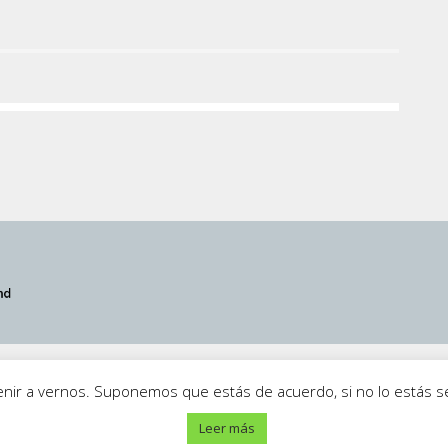
iso Legal
·
Política de Privacidad
·
Contacto
venir a vernos. Suponemos que estás de acuerdo, si no lo estás
Leer más