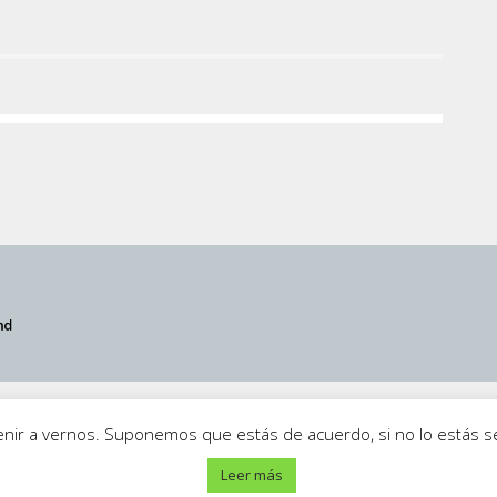
iso Legal
·
Política de Privacidad
·
Contacto
venir a vernos. Suponemos que estás de acuerdo, si no lo estás
Leer más