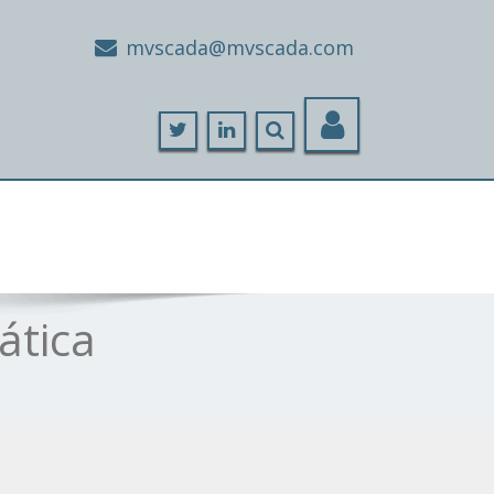
moc.adacsvm@adacsvm
ática