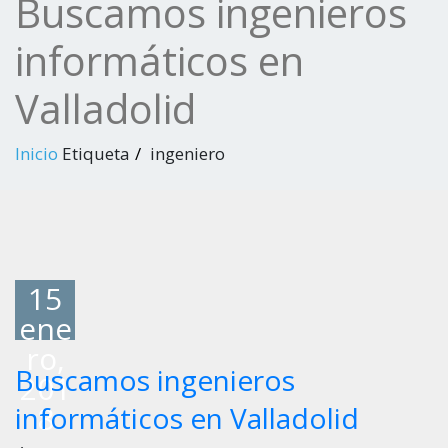
Buscamos ingenieros
informáticos en
Valladolid
Inicio
Etiqueta
ingeniero
15
ene
ro,
Buscamos ingenieros
201
8
informáticos en Valladolid