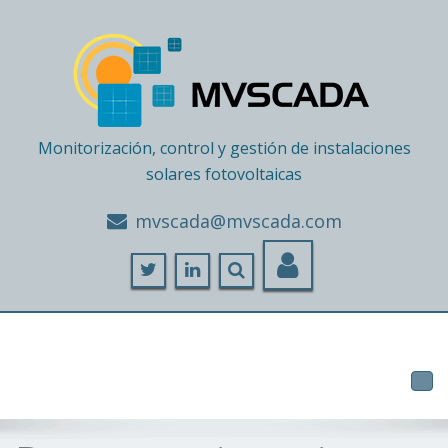
Monitorización, control y gestión de instalaciones
solares fotovoltaicas
moc.adacsvm@adacsvm
Tog