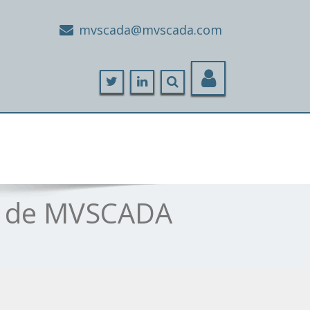
moc.adacsvm@adacsvm
ón de MVSCADA