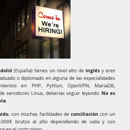
adolid
(España) tienes un nivel alto de
inglés
y eres
aduado o diplomado en alguna de las especialidades
cimientos en: PHP, Python, OpenVPN, MariaDB,
 de servidores Linux, deberías seguir leyendo.
No es
via
.
nido
, con muchas facilidades de
conciliación
con un
0.000€ brutos al año dependiendo de valía y con
ra en el corto plazo.