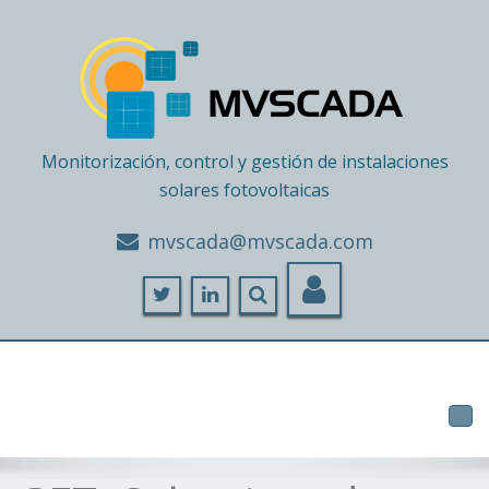
Monitorización, control y gestión de instalaciones
solares fotovoltaicas
moc.adacsvm@adacsvm
Tog