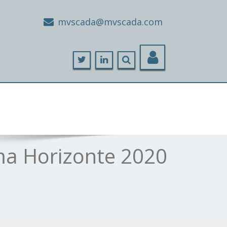
moc.adacsvm@adacsvm
ma Horizonte 2020