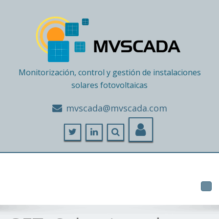
Monitorización, control y gestión de instalaciones
solares fotovoltaicas
moc.adacsvm@adacsvm
Tog