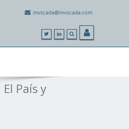
moc.adacsvm@adacsvm
El País y