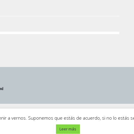
iso Legal
·
Política de Privacidad
·
Contacto
venir a vernos. Suponemos que estás de acuerdo, si no lo estás
Leer más