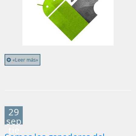
«Leer más»
29
sep
tie