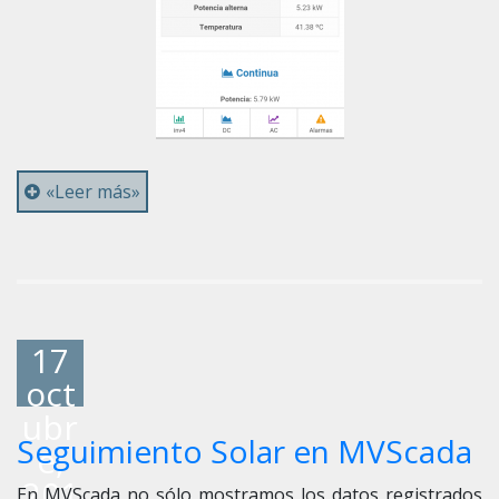
«Leer más»
17
oct
ubr
Seguimiento Solar en MVScada
e,
201
En MVScada no sólo mostramos los datos registrados