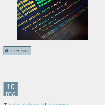
«Leer más»
10
ma
yo,