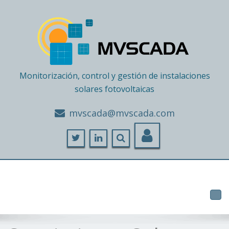
Monitorización, control y gestión de instalaciones
solares fotovoltaicas
moc.adacsvm@adacsvm
Tog