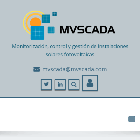
Monitorización, control y gestión de instalaciones
solares fotovoltaicas
moc.adacsvm@adacsvm
Tog