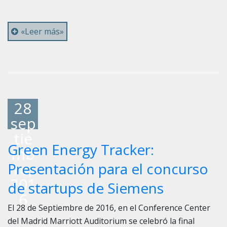
«Leer más»
28
sep
tie
Green Energy Tracker:
mb
re,
Presentación para el concurso
201
de startups de Siemens
6
El 28 de Septiembre de 2016, en el Conference Center
del Madrid Marriott Auditorium se celebró la final