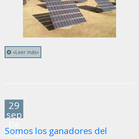
«Leer más»
29
sep
tie
Somos los ganadores del
mb