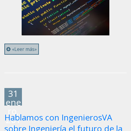
«Leer más»
31
ene
ro,
Hablamos con IngenierosVA
201
8
sobre Ingeniería el futuro de la