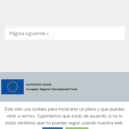
Página siguiente »
© 2021 Megavatio Proyectos S.L.
MVSCADA
·
Aviso Legal
·
Este sitio usa cookies para mostrarte un plano y que puedas
Política de Privacidad
·
Contacto
venir a vernos. Suponemos que estás de acuerdo, si no lo
estás sentimos que no puedas seguir usando nuestra web.