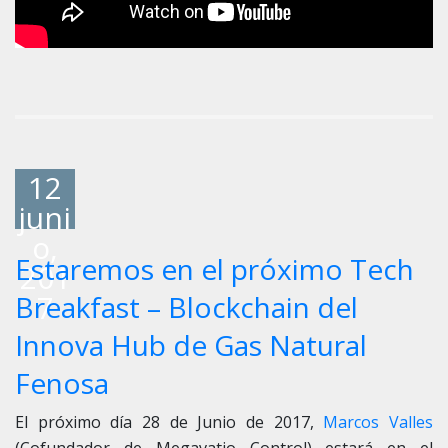
12
juni
o,
Estaremos en el próximo Tech
201
7
Breakfast – Blockchain del
Innova Hub de Gas Natural
Fenosa
El próximo día 28 de Junio de 2017,
Marcos Valles