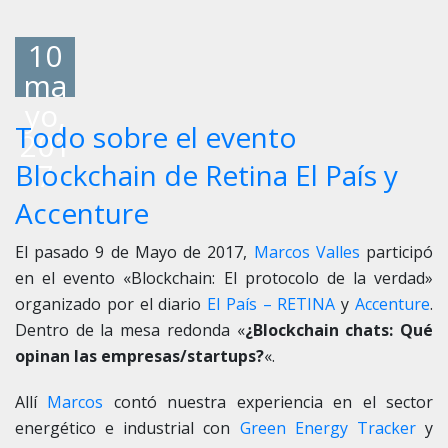
10
ma
yo,
Todo sobre el evento
201
7
Blockchain de Retina El País y
Accenture
El pasado 9 de Mayo de 2017,
Marcos Valles
participó
en el evento «Blockchain: El protocolo de la verdad»
organizado por el diario
El País – RETINA
y
Accenture
.
Dentro de la mesa redonda «
¿Blockchain chats: Qué
opinan las empresas/startups?
«.
Allí
Marcos
contó nuestra experiencia en el sector
energético e industrial con
Green Energy Tracker
y