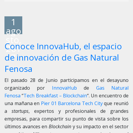
1
ago
sto,
Conoce InnovaHub, el espacio
201
7
de innovación de Gas Natural
Fenosa
El pasado 28 de Junio participamos en el desayuno
organizado por
InnovaHub
de
Gas Natural
Fenosa
“
Tech Breakfast – Blockchain
“. Un encuentro de
una mañana en
Pier 01 Barcelona Tech City
que reunió
a
startups
, expertos y profesionales de grandes
empresas, para compartir su punto de vista sobre los
últimos avances en
Blockchain
y su impacto en el sector