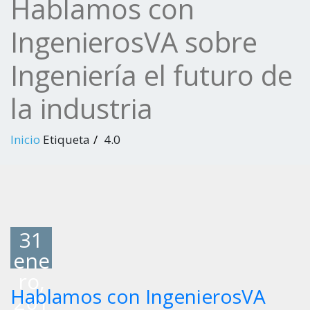
Hablamos con
IngenierosVA sobre
Ingeniería el futuro de
la industria
Inicio
Etiqueta
4.0
31
ene
ro,
Hablamos con IngenierosVA
201