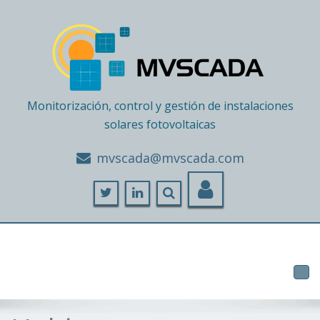
Monitorización, control y gestión de instalaciones
solares fotovoltaicas
moc.adacsvm@adacsvm
Tog