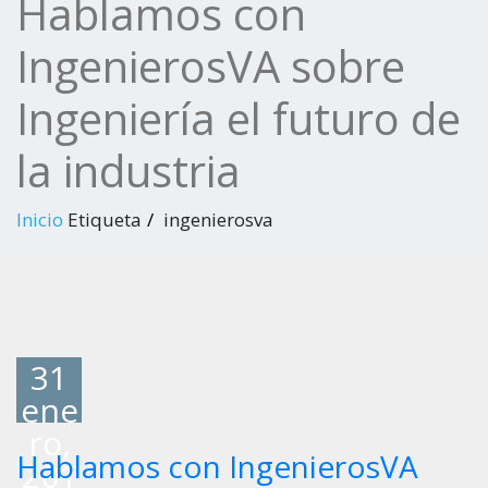
Hablamos con
IngenierosVA sobre
Ingeniería el futuro de
la industria
Inicio
Etiqueta
ingenierosva
31
ene
ro,
Hablamos con IngenierosVA
201