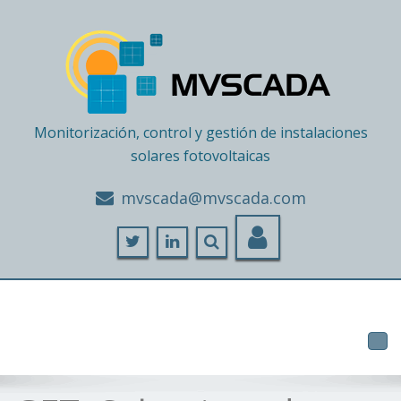
Monitorización, control y gestión de instalaciones
solares fotovoltaicas
moc.adacsvm@adacsvm
Tog