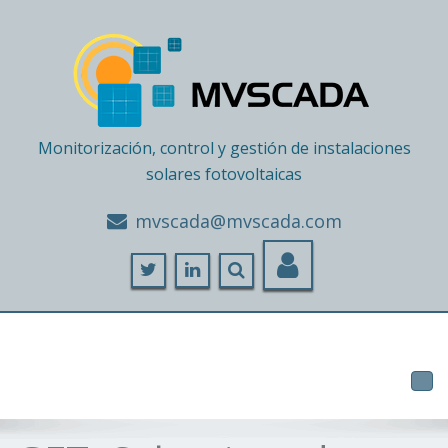
Monitorización, control y gestión de instalaciones
solares fotovoltaicas
moc.adacsvm@adacsvm
Tog