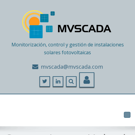
Monitorización, control y gestión de instalaciones
solares fotovoltaicas
moc.adacsvm@adacsvm
Tog