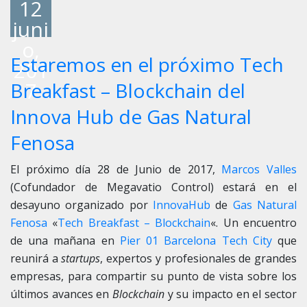
12
juni
o,
Estaremos en el próximo Tech
201
7
Breakfast – Blockchain del
Innova Hub de Gas Natural
Fenosa
El próximo día 28 de Junio de 2017,
Marcos Valles
(Cofundador de Megavatio Control) estará en el
desayuno organizado por
InnovaHub
de
Gas Natural
Fenosa
«
Tech Breakfast – Blockchain
«. Un encuentro
de una mañana en
Pier 01 Barcelona Tech City
que
reunirá a
startups
, expertos y profesionales de grandes
empresas, para compartir su punto de vista sobre los
últimos avances en
Blockchain
y su impacto en el sector