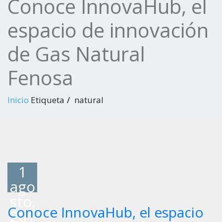
Conoce InnovaHub, el
espacio de innovación
de Gas Natural
Fenosa
Inicio
Etiqueta
natural
1
ago
sto,
Conoce InnovaHub, el espacio
201