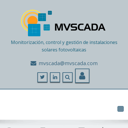
Monitorización, control y gestión de instalaciones
solares fotovoltaicas
moc.adacsvm@adacsvm
Tog