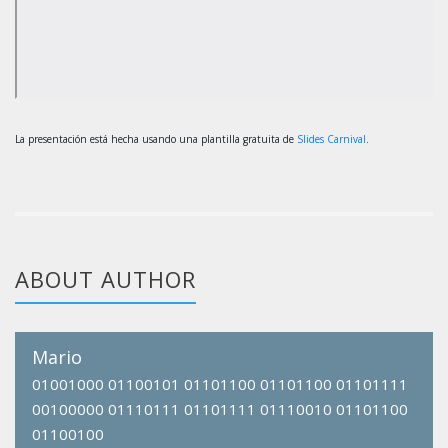
La presentación está hecha usando una plantilla gratuita de
Slides Carnival
.
ABOUT AUTHOR
Mario
01001000 01100101 01101100 01101100 01101111
00100000 01110111 01101111 01110010 01101100
01100100