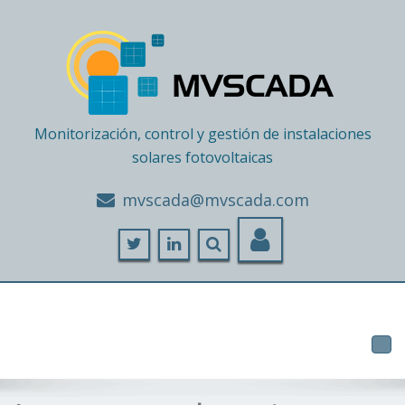
Monitorización, control y gestión de instalaciones
solares fotovoltaicas
moc.adacsvm@adacsvm
Tog