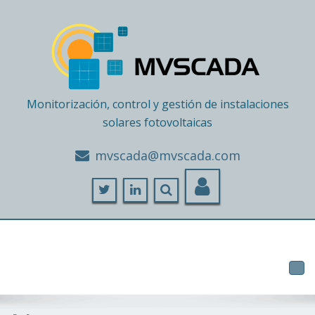
Monitorización, control y gestión de instalaciones
solares fotovoltaicas
moc.adacsvm@adacsvm
Tog