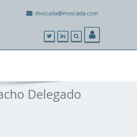
moc.adacsvm@adacsvm
pacho Delegado