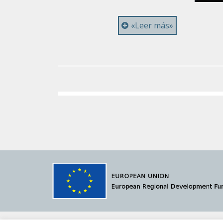
«Leer más»
© 2021 Megavatio Proyectos S.L.
MVSCADA
·
Av