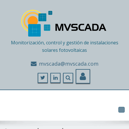
Monitorización, control y gestión de instalaciones
solares fotovoltaicas
moc.adacsvm@adacsvm
Tog