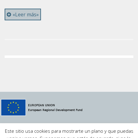
«Leer más»
© 2021 Megavatio Proyectos S.L.
MVSCADA
·
Aviso Legal
·
Este sitio usa cookies para mostrarte un plano y que puedas
Política de Privacidad
·
Contacto