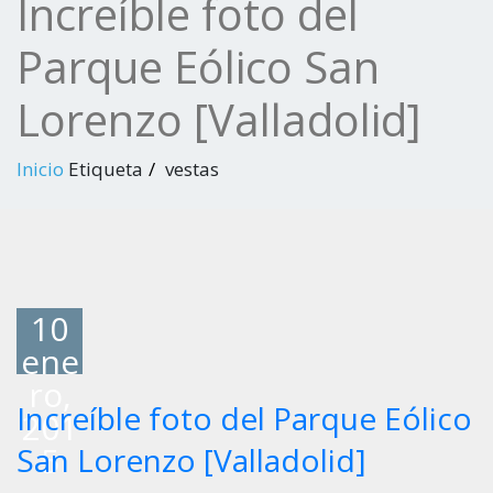
Increíble foto del
Parque Eólico San
Lorenzo [Valladolid]
Inicio
Etiqueta
vestas
10
ene
ro,
Increíble foto del Parque Eólico
201
5
San Lorenzo [Valladolid]