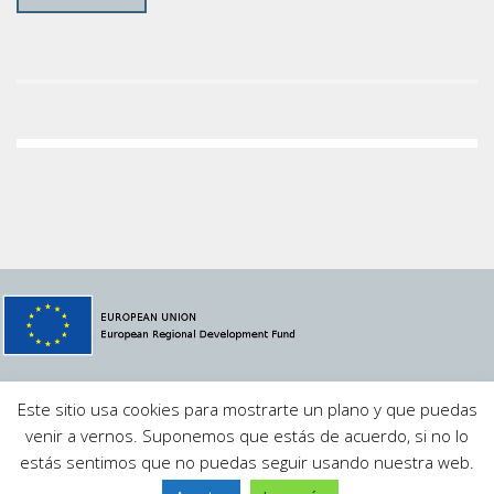
© 2021 Megavatio Proyectos S.L.
MVSCADA
·
Aviso Legal
·
Este sitio usa cookies para mostrarte un plano y que puedas
Política de Privacidad
·
Contacto
venir a vernos. Suponemos que estás de acuerdo, si no lo
estás sentimos que no puedas seguir usando nuestra web.