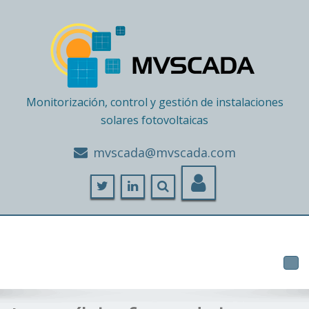
Monitorización, control y gestión de instalaciones
solares fotovoltaicas
moc.adacsvm@adacsvm
Tog