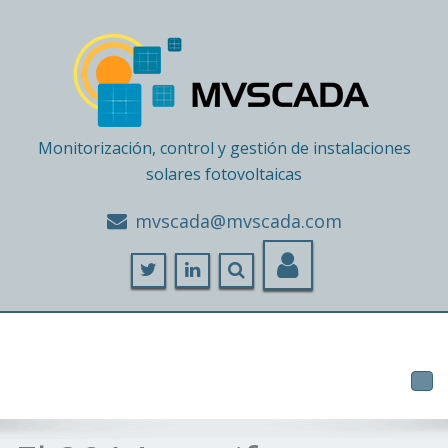
Monitorización, control y gestión de instalaciones
solares fotovoltaicas
moc.adacsvm@adacsvm
Tog