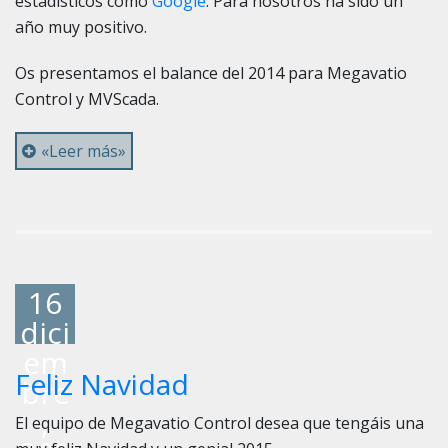
estadísticos como
Google
. Para nosotros ha sido un
año muy positivo.
Os presentamos el balance del 2014 para Megavatio
Control y MVScada.
«Leer más»
16
dici
em
Feliz Navidad
bre
,
El equipo de Megavatio Control desea que tengáis una