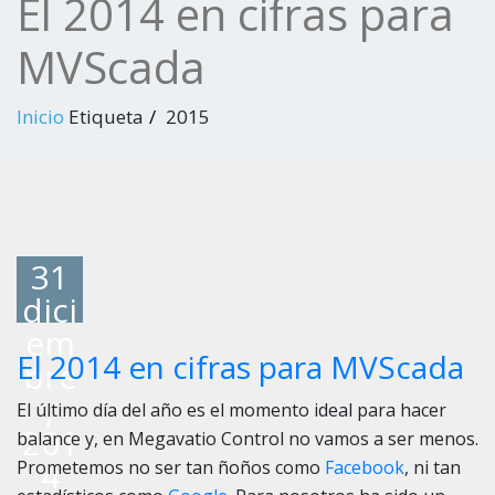
El 2014 en cifras para
MVScada
Inicio
Etiqueta
2015
31
dici
em
El 2014 en cifras para MVScada
bre
,
El último día del año es el momento ideal para hacer
201
balance y, en Megavatio Control no vamos a ser menos.
4
Prometemos no ser tan ñoños como
Facebook
, ni tan